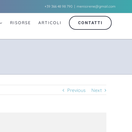
+39 366 48 98 790
|
menisirene@gmail.com
RISORSE
ARTICOLI
CONTATTI
Previous
Next