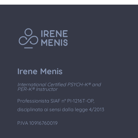
Irene Menis
International Certified PSYCH-K® and
PER-K® Instructor
Professionista SIAF n° PI-1216T-OP,
disciplinata ai sensi dalla legge 4/2013
P.IVA 10916760019