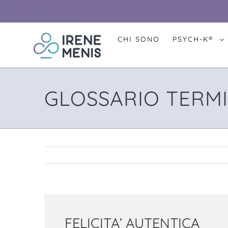
Skip
to
content
CHI SONO
PSYCH-K®
GLOSSARIO TERMI
FELICITA’ AUTENTICA