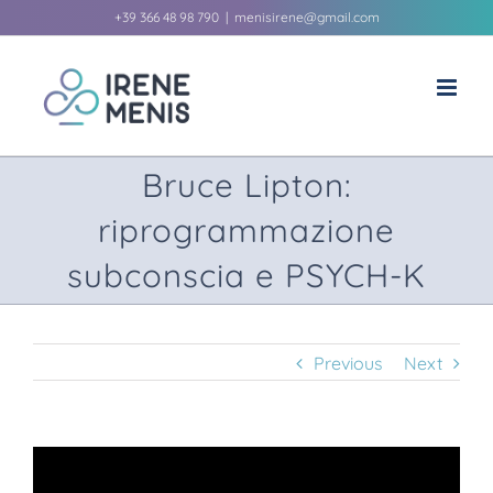
Skip
+39 366 48 98 790
|
menisirene@gmail.com
to
content
Bruce Lipton:
riprogrammazione
subconscia e PSYCH-K
Previous
Next