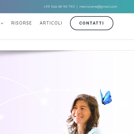
+39 366 48 98 790
|
menisirene@gmail.com
RISORSE
ARTICOLI
CONTATTI