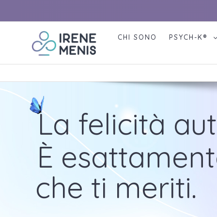
Skip
to
content
CHI SONO
PSYCH-K®
La felicità au
È esattament